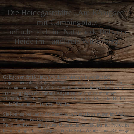
Die Heidegaststätte „Am Königsee“
mit Campingplatz
befindet sich im Naturpark Dübener
Heide im Landkreis Wittenberg.
Gelegen an drei kleinen Waldseen bieten wir wohltuende
Abgeschiedenheit, Ruhe und Entspannung in der Natur. Unsere
Ferienanlage ist ein Idyll für Naturliebhaber, die Seen laden zum
Badevergnügen ein, für alle Angelfreunde sind sie mit ihrem
Fischreichtum ein wahres Paradies. Alljährlich zieht es im Herbst
viele Pilzsammler in unsere Wälder.
Sie können bei uns in der Pension, in Bungalows mitten im Wald
oder auf unserem Campingplatz übernachten. Auch Urlaub für
Pferd und Reiter mit 8 neuen Unterstellmöglichkeiten für Pferde ist
bei uns möglich. Gut ausgeschilderte Reit-, Wander- und Radwege