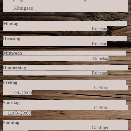
Königsee .
Montag
Ruhetag
Dienstag
Ruhetag
Mittwoch
Ruhetag
Donnerstag
Ruhetag
Freitag
Geöffnet
11
:
00
–
20
:
00
Samstag
Geöffnet
11
:
00
–
20
:
00
Sonntag
Geöffnet